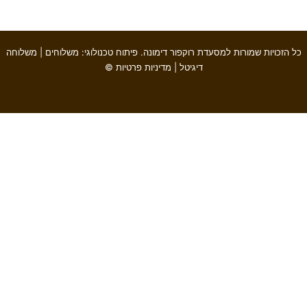
כל הזכויות שמורות למסעדת
רוקפור דימונה
. פיתוח טכנולוגי:
משלוחים
|
משלוחה
דיגיטל
|
מדיניות פרטיות
©
האתר שלנו משתמש בקוקיז כדי להבטיח חוויית גלישה חלקה, לנתח שימוש
באתר ולהתאים תוכן ושירותים אישיים עבורך.
למידע נוסף עייני ב-
תקנון האתר
ו-
מדיניות פרטיות
.
סגור
הגדרות עוגיות
חזור
ההודעה נשלחה בהצלחה !
משוב נגישות
נתקלתם בבעיית נגישות? דווחו לנו